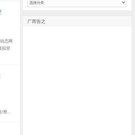
类
登
广而告之
取动态网
模拟登
实
/整...