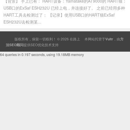
【背景】 手上已有： HART设备：Yamatake的AT9000的 HART猫：
USB口的ExSaf ESH232U 已经上电，并连接好了。 之前已经用多种
HART工具去检测过了： 【记录】使用USB口的HART猫ExSaf
ESH232U去检测某...
版权所有，保留一切权利！ © 2026
在路上
本网站托管于
Vultr
，由
方
法SEO顾问
提供
SEO
优化技术支持
64 queries in 0.197 seconds, using 19.18MB memory