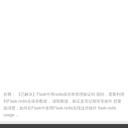
折腾： 【已解决】Flask中用redis保存和管理验证码 期间，需要利用
到Flask-redis去保存数据， 读取数据，验证是否过期等等操作 想要
搞清楚，如何在Flask中使用Flask-redis实现这些操作 flask-redis
usage ...