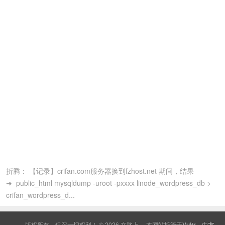
折腾： 【记录】crifan.com服务器换到fzhost.net 期间，结果
➜ public_html mysqldump -uroot -pxxxx linode_wordpress_db >
crifan_wordpress_d...
版权所有，保留一切权利！ © 2026
在路上
本网站托管于
Vultr
，由
方