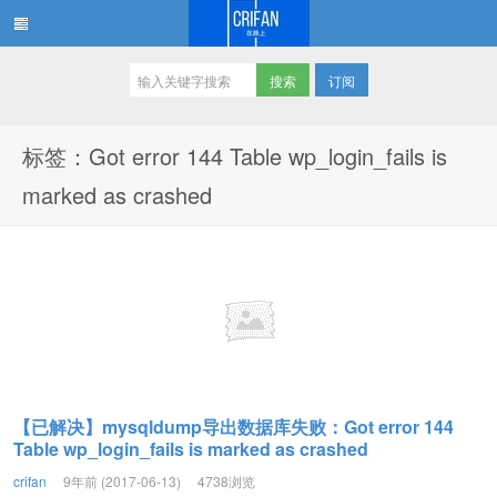
订阅
在路上
标签：Got error 144 Table wp_login_fails is
marked as crashed
【已解决】mysqldump导出数据库失败：Got error 144
Table wp_login_fails is marked as crashed
crifan
9年前 (2017-06-13)
4738浏览