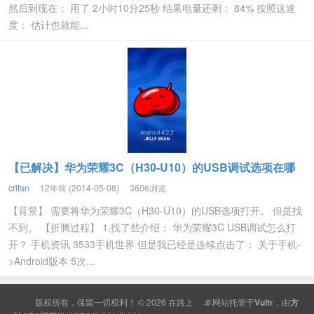
然后到现在： 用了 2小时10分25秒 结果电量还剩： 84% 按照这速
度： 估计也就能...
【已解决】华为荣耀3C（H30-U10）的USB调试选项在哪
crifan
12年前 (2014-05-08)
3606浏览
【背景】 需要将华为荣耀3C（H30-U10）的USB选项打开。 但是找
不到。 【折腾过程】 1.找了些介绍： 华为荣耀3C USB调试怎么打
开？ 手机资讯 3533手机世界 但是我已经是连续点击了： 关于手机-
>Android版本 5次...
版权所有，保留一切权利！ © 2026
在路上
本网站托管于
Vultr
，由
方