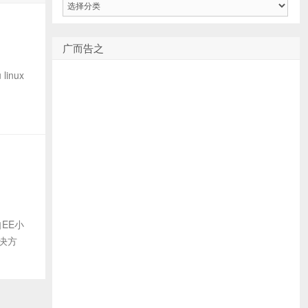
类
广而告之
inux
自EE小
决方