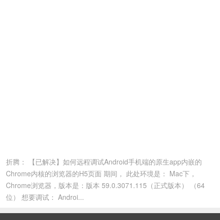
折腾： 【已解决】如何远程调试Android手机端的原生app内嵌的
Chrome内核的浏览器的H5页面 期间， 此处环境是： Mac下，
Chrome浏览器，版本是：版本 59.0.3071.115（正式版本） （64
位） 想要调试： Androi...