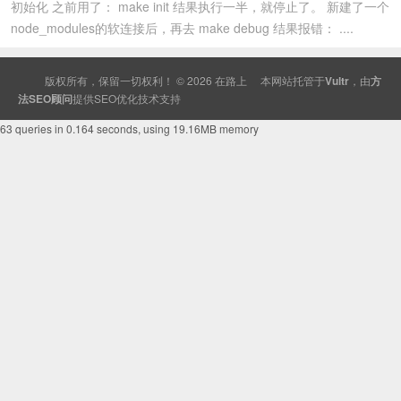
初始化 之前用了： make init 结果执行一半，就停止了。 新建了一个
node_modules的软连接后，再去 make debug 结果报错： ....
版权所有，保留一切权利！ © 2026
在路上
本网站托管于
Vultr
，由
方
法SEO顾问
提供
SEO
优化技术支持
63 queries in 0.164 seconds, using 19.16MB memory