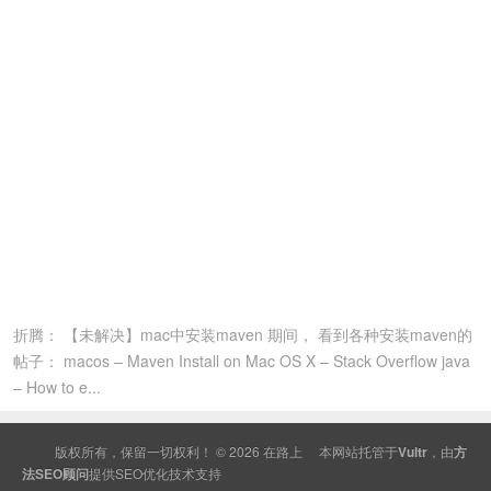
折腾： 【未解决】mac中安装maven 期间， 看到各种安装maven的
帖子： macos – Maven Install on Mac OS X – Stack Overflow java
– How to e...
版权所有，保留一切权利！ © 2026
在路上
本网站托管于
Vultr
，由
方
法SEO顾问
提供
SEO
优化技术支持