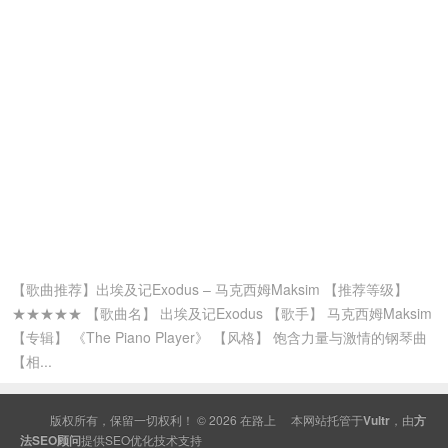
【歌曲推荐】出埃及记Exodus – 马克西姆Maksim 【推荐等级】
★★★★★ 【歌曲名】 出埃及记Exodus 【歌手】 马克西姆Maksim
【专辑】 《The Piano Player》 【风格】 饱含力量与激情的钢琴曲
【相...
版权所有，保留一切权利！ © 2026
在路上
本网站托管于
Vultr
，由
方
法SEO顾问
提供
SEO
优化技术支持