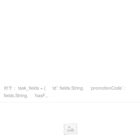
对于： task_fields = { ‘id’: fields.String, ‘promotionCode’ :
fields.String, ‘hasF...