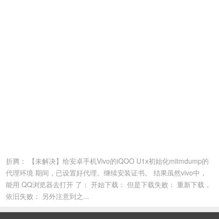
折腾： 【未解决】给安卓手机Vivo的iQOO U1x初始化mitmdump的
代理环境 期间，已设置好代理。继续安装证书。 结果虽然vivo中，
能用 QQ浏览器去打开 了： 开始下载： 但是下载失败： 重新下载，
依旧失败： 另外注意到之...