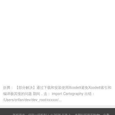
折腾： 【部分解决】通过下载和安装使用Xcode9避免Xcode8索引和
编译极其慢的问题 期间，去： import Cartography 出错：
/Users/crifan/dev/dev_root/xxxxxx/...
版权所有，保留一切权利！ © 2026
在路上
本网站托管于
Vultr
，由
方