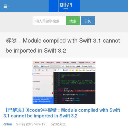
订阅
在路上
标签：Module compiled with Swift 3.1 cannot
be imported in Swift 3.2
【已解决】Xcode9中报错：Module compiled with Swift
3.1 cannot be imported in Swift 3.2
crifan
9年前 (2017-09-19)
5232浏览