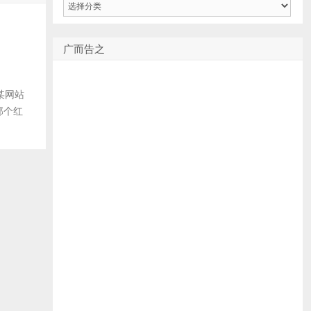
类
广而告之
用某网站
那个红