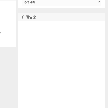
类
广而告之
s