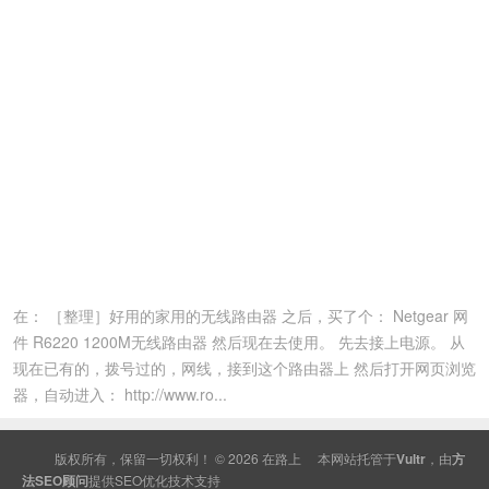
在： ［整理］好用的家用的无线路由器 之后，买了个： Netgear 网
件 R6220 1200M无线路由器 然后现在去使用。 先去接上电源。 从
现在已有的，拨号过的，网线，接到这个路由器上 然后打开网页浏览
器，自动进入： http://www.ro...
版权所有，保留一切权利！ © 2026
在路上
本网站托管于
Vultr
，由
方
法SEO顾问
提供
SEO
优化技术支持