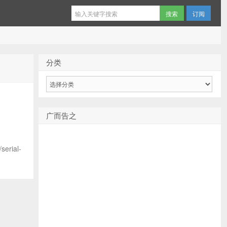
订阅
分类
分
类
广而告之
erial-