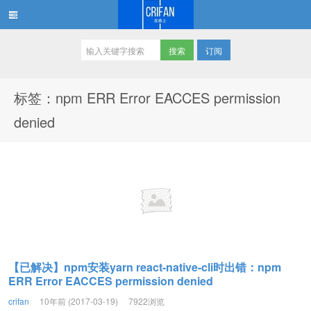
订阅
在路上
标签：npm ERR Error EACCES permission
denied
【已解决】npm安装yarn react-native-cli时出错：npm
ERR Error EACCES permission denied
crifan
10年前 (2017-03-19)
7922浏览