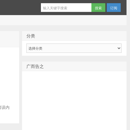
订阅
分类
分
类
广而告之
错误内