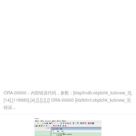
ORA-00600：内部错误代码，参数：[ktspfmdb:objdchk_kcbnew_3],
[14],[118980],[4],[],[],[],[] ORA-00600 [ktsfbfmt:objdchk_kcbnew_3]
错误...