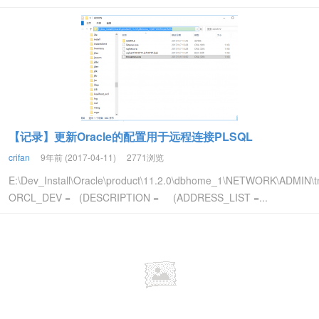
【记录】更新Oracle的配置用于远程连接PLSQL
crifan
9年前 (2017-04-11)
2771浏览
E:\Dev_Install\Oracle\product\11.2.0\dbhome_1\NETWORK\ADMIN\
ORCL_DEV = (DESCRIPTION = (ADDRESS_LIST =...