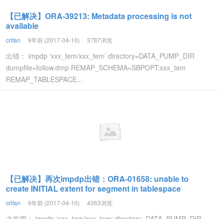
【已解决】ORA-39213: Metadata processing is not
available
crifan
9年前 (2017-04-10)
3787浏览
出错： impdp ‘xxx_tem/xxx_tem’ directory=DATA_PUMP_DIR
dumpfile=follow.dmp REMAP_SCHEMA=SBPOPT:xxx_tem
REMAP_TABLESPACE...
【已解决】再次impdp出错：ORA-01658: unable to
create INITIAL extent for segment in tablespace
crifan
9年前 (2017-04-10)
4063浏览
之前用： impdp ‘xxx_tem/xxx_tem‘ directory=DATA_PUMP_DIR