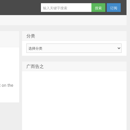
订阅
分类
分
类
广而告之
on the