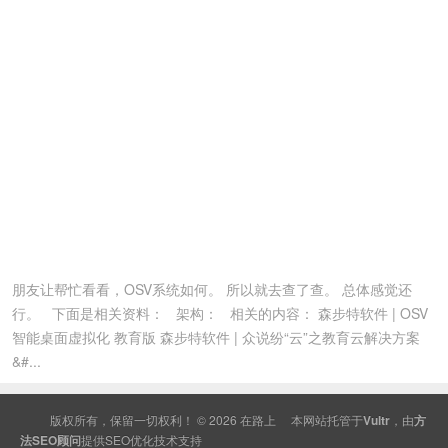
朋友让帮忙看看，OSV系统如何。 所以就去查了查。 总体感觉还
行。 下面是相关资料： 架构： 相关的内容： 森步特软件 | OSV
智能桌面虚拟化 教育版 森步特软件 | 众说纷“云”之教育云解决方案
&#...
版权所有，保留一切权利！ © 2026
在路上
本网站托管于
Vultr
，由
方
法SEO顾问
提供
SEO
优化技术支持