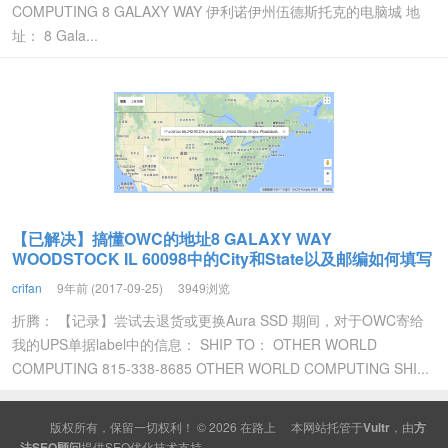
COMPUTING 8 GALAXY WAY 伊利诺伊州伍德斯托克的电脑城 地
址： 8 Gala...
【已解决】搞懂OWC的地址8 GALAXY WAY
WOODSTOCK IL 60098中的City和State以及邮编如何填写
crifan
9年前 (2017-09-25)
3949浏览
折腾： 【记录】尝试去退货或更换Aura SSD 期间，对于OWC寄给
我的UPS单据label中的信息： SHIP TO： OTHER WORLD
COMPUTING 815-338-8685 OTHER WORLD COMPUTING SHI...
版权所有，保留一切权利！ © 2026
在路上
本网站托管于
Vultr
，由
方
法SEO顾问
提供
SEO
优化技术支持