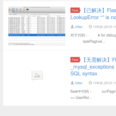
【已解决】Flask
Flask
LookupError “” is 
crifan
10年前 (2016-11
对于代码： # for debug tas
taskPaginat...
【无需解决】Flas
Flask
_mysql_exceptions 
SQL syntax
crifan
10年前 (2016-11
flask中代码： curPageTas
== UserRol...