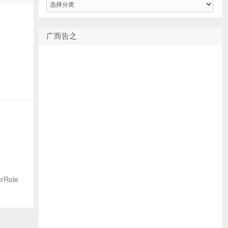
类
：
广而告之
rRole