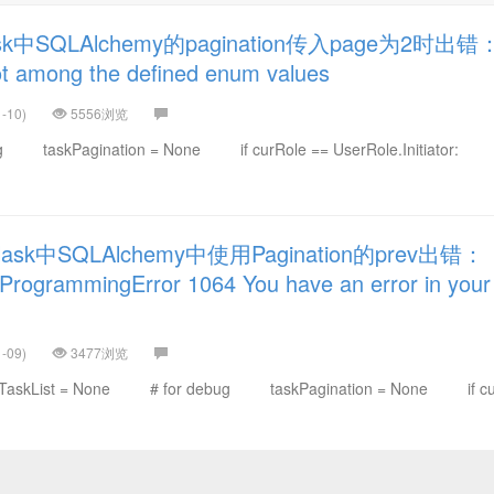
中SQLAlchemy的pagination传入page为2时出错
not among the defined enum values
-10)
5556浏览
kPagination = None if curRole == UserRole.Initiator:
k中SQLAlchemy中使用Pagination的prev出错：
ProgrammingError 1064 You have an error in your
-09)
3477浏览
kList = None # for debug taskPagination = None if cu