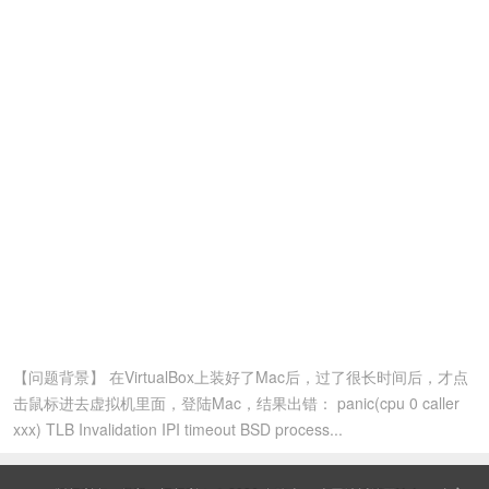
【问题背景】 在VirtualBox上装好了Mac后，过了很长时间后，才点
击鼠标进去虚拟机里面，登陆Mac，结果出错： panic(cpu 0 caller
xxx) TLB Invalidation IPI timeout BSD process...