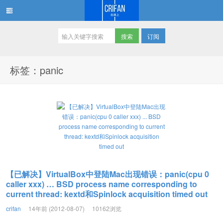
订阅
在路上
标签：panic
【已解决】VirtualBox中登陆Mac出现错误：panic(cpu 0
caller xxx) … BSD process name corresponding to
current thread: kextd和Spinlock acquisition timed out
crifan
14年前 (2012-08-07)
10162浏览