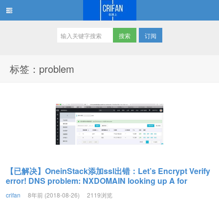
订阅
在路上
标签：problem
【已解决】OneinStack添加ssl出错：Let’s Encrypt Verify
error! DNS problem: NXDOMAIN looking up A for
crifan
8年前 (2018-08-26)
2119浏览