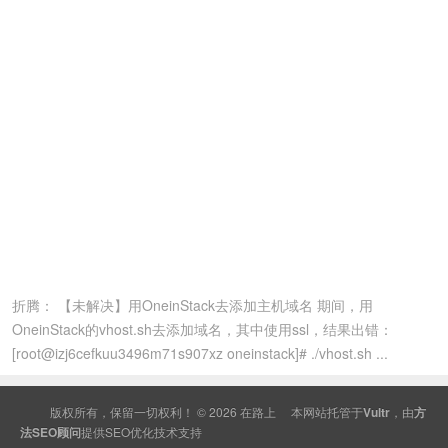
折腾： 【未解决】用OneinStack去添加主机域名 期间，用
OneinStack的vhost.sh去添加域名，其中使用ssl，结果出错：
[root@izj6cefkuu3496m71s907xz oneinstack]# ./vhost.sh ...
版权所有，保留一切权利！ © 2026
在路上
本网站托管于
Vultr
，由
方
法SEO顾问
提供
SEO
优化技术支持