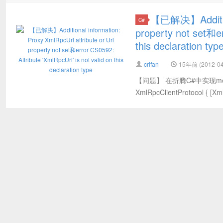
【已解决】Additional
C#
property not set和er
this declaration typ
crifan
15年前 (2012-04
【问题】 在折腾C#中实现metaW
XmlRpcClientProtocol { [X