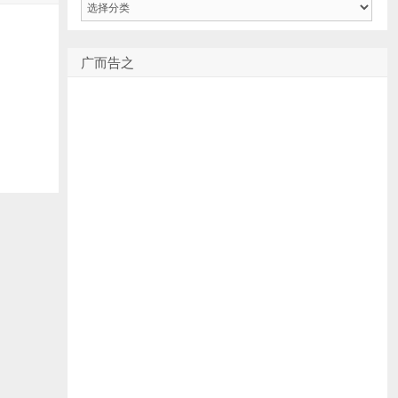
类
广而告之