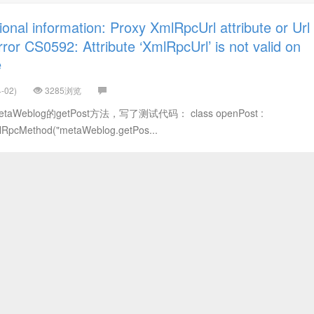
 information: Proxy XmlRpcUrl attribute or Url
ror CS0592: Attribute ‘XmlRpcUrl’ is not valid on
e
-02)
3285浏览
eblog的getPost方法，写了测试代码： class openPost :
mlRpcMethod("metaWeblog.getPos...