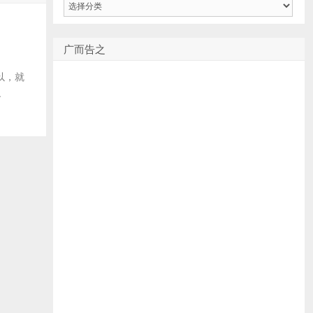
类
广而告之
所以，就
.