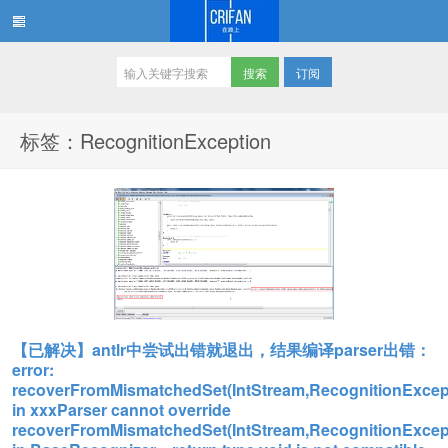
订阅
在路上
标签：RecognitionException
【已解决】antlr中尝试出错就退出，结果编译parser出错：
error:
recoverFromMismatchedSet(IntStream,RecognitionExcept
in xxxParser cannot override
recoverFromMismatchedSet(IntStream,RecognitionExcept