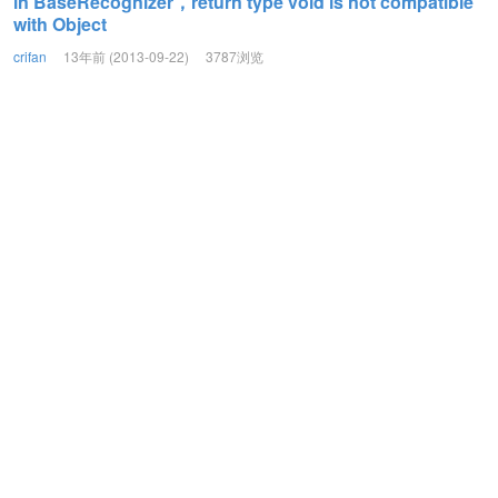
in BaseRecognizer，return type void is not compatible
with Object
crifan
13年前 (2013-09-22)
3787浏览