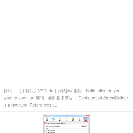
折腾： 【未解决】VSCode中调试java报错：Build failed do you
want to continue 期间，看到很多警告： ContinuousAddressBuilder
is a raw type. References t...