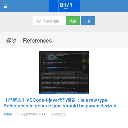
订阅
在路上
标签：References
【已解决】VSCode中java代码警告：is a raw type
References to generic type should be parameterized
crifan
7年前 (2020-01-11)
5422浏览