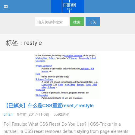
订阅
在路上
标签：restyle
【已解决】什么是CSS重置reset／restyle
crifan
9年前 (2017-11-08)
5592浏览
Poll Results: What CSS Reset Do You Use? | CSS-Tricks “In a
nutshell, a CSS reset removes default styling from page elements