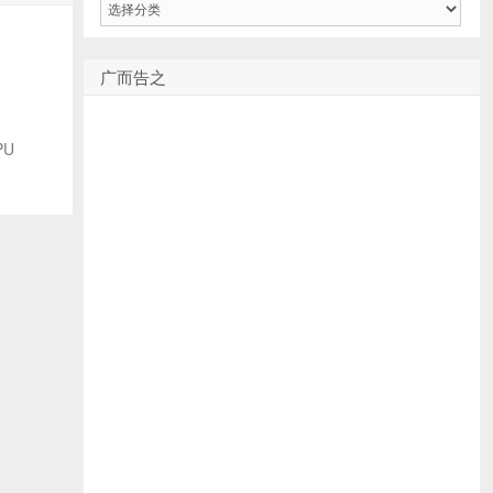
类
广而告之
PU