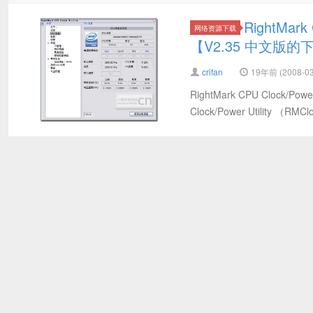
RightMark
网络资源下载
【V2.35 中文版
crifan
19年前 (2008-03
RightMark CPU Clock/P
Clock/Power Utility