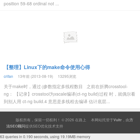
position 59-68 ordinal not ...
【整理】Linux下的make命令使用心得
crifan
13年前 (2013-08-19)
13295浏览
关于make时，通过-j参数指定多线程数目 之前在折腾crosstool-
ng： 【记录】crosstool为xscale编译(ct-ng build)过程 时，就偶尔看
到别人用 ct-ng build.4 意思是多线程去编译 估计底层...
版权所有，保留一切权利！ © 2026
在路上
本网站托管于
Vultr
，由
方
法SEO顾问
提供
SEO
优化技术支持
63 queries in 0.190 seconds, using 19.19MB memory