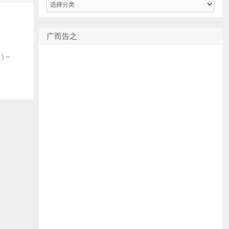
类
广而告之
) –