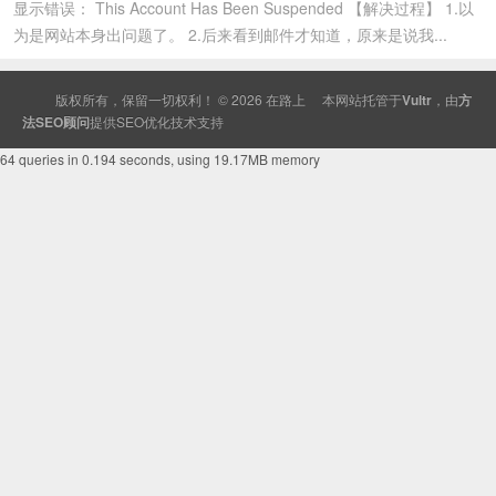
显示错误： This Account Has Been Suspended 【解决过程】 1.以
为是网站本身出问题了。 2.后来看到邮件才知道，原来是说我...
版权所有，保留一切权利！ © 2026
在路上
本网站托管于
Vultr
，由
方
法SEO顾问
提供
SEO
优化技术支持
64 queries in 0.194 seconds, using 19.17MB memory