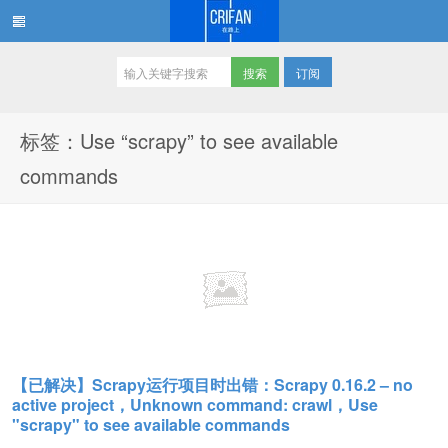
订阅
在路上
标签：Use “scrapy” to see available
commands
【已解决】Scrapy运行项目时出错：Scrapy 0.16.2 – no
active project，Unknown command: crawl，Use
"scrapy" to see available commands