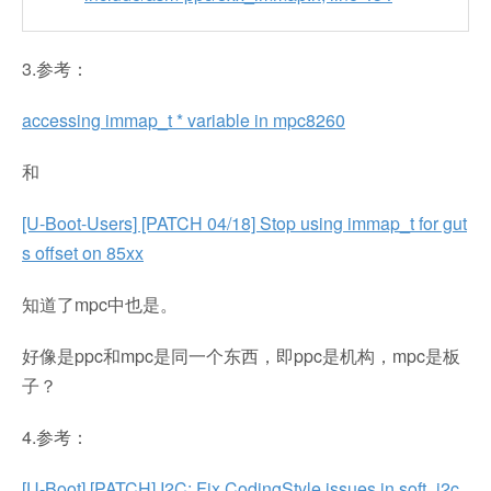
3.参考：
accessing immap_t * variable in mpc8260
和
[U-Boot-Users] [PATCH 04/18] Stop using immap_t for gut
s offset on 85xx
知道了mpc中也是。
好像是ppc和mpc是同一个东西，即ppc是机构，mpc是板
子？
4.参考：
[U-Boot] [PATCH] I2C: Fix CodingStyle issues in soft_i2c.