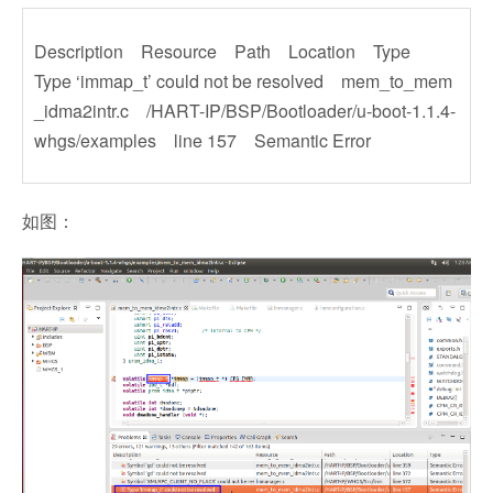
Description Resource Path Location Type
Type ‘immap_t’ could not be resolved mem_to_mem
_idma2intr.c /HART-IP/BSP/Bootloader/u-boot-1.1.4-
whgs/examples line 157 Semantic Error
如图：