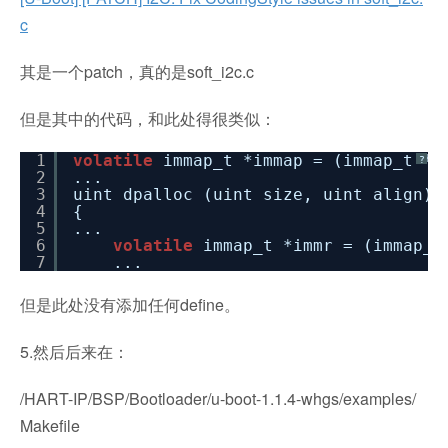
c
其是一个patch，真的是soft_i2c.c
但是其中的代码，和此处得很类似：
1
volatile
immap_t *immap = (immap_t *)
?
2
...
3
uint dpalloc (uint size, uint align)
4
{
5
...
6
volatile
immap_t *immr = (immap_t
7
...
但是此处没有添加任何define。
5.然后后来在：
/HART-IP/BSP/Bootloader/u-boot-1.1.4-whgs/examples/
Makefile