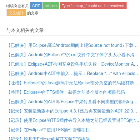
继续浏览有关
CDT
eclipse
Type 'immap_t' could not be resolved
交叉编译
的文章
与本文相关的文章
【已解决】用Eclipse调试Android期间出现Source not found+下载android-19的Android源码
【已解决】Android的Eclipse中的xml文件中文字体字头太小看不清
【已解决】Eclipse+ADT检测安卓设备手机失败：DeviceMonitor Adb connection Error远程主机强迫关闭了一个现有的连接
【已解决】Android中ADT中输入…提示：Replace "…" with ellipsis character (…, &&;#8230;) ?
【吐槽】Eclipse中的Java源码中无法给else部分为空的代码段打断点
【整理】Eclipse中的TFS插件：获得之前某个版本的项目代码
【已解决】Android的ADT即Eclipse中如何查看不同类型的输出log信息
【记录】安装最新版本的Eclipse 4.3.1然后再安装最新的ADT 22.3.0
【记录】使用Eclipse的TFS插件去导入本地之前已经设置过TFS的root路径的但是属于TFS在线的android项目
【记录】在Eclipse中使用TFS插件管理项目
【记录】给基于Eclipse的ADT安装TFS插件