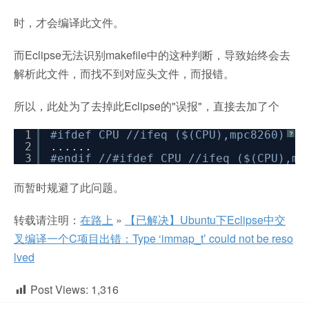
时，才会编译此文件。
而Eclipse无法识别makefile中的这种判断，导致始终会去
解析此文件，而找不到对应头文件，而报错。
所以，此处为了去掉此Eclipse的"误报"，直接去加了个
1
#ifdef CPU //ifeq ($(CPU),mpc8260)
?
2
......
3
#endif //#ifdef CPU //ifeq ($(CPU),mp
而暂时规避了此问题。
转载请注明：
在路上
»
【已解决】Ubuntu下Eclipse中交
叉编译一个C项目出错：Type ‘immap_t’ could not be reso
lved
Post Views:
1,316