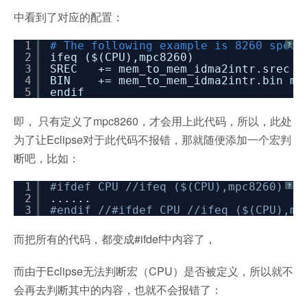
中看到了对应的配置：
1
# The following example is 8260 speci
?
2
ifeq ($(CPU),mpc8260)
3
SREC += mem_to_mem_idma2intr.srec
4
BIN += mem_to_mem_idma2intr.bin mem
5
endif
即， 只有定义了mpc8260，才会用上此代码，所以，此处
为了让Eclipse对于此代码不报错，那就随便添加一个宏判
断吧，比如：
1
#ifdef CPU //ifeq ($(CPU),mpc8260)
?
2
......
3
#endif //#ifdef CPU //ifeq ($(CPU),mp
而把所有的代码，都变成#ifdef中内容了，
而由于Eclipse无法判断宏（CPU）是否被定义，所以就不
会再去判断其中的内容，也就不会报错了：