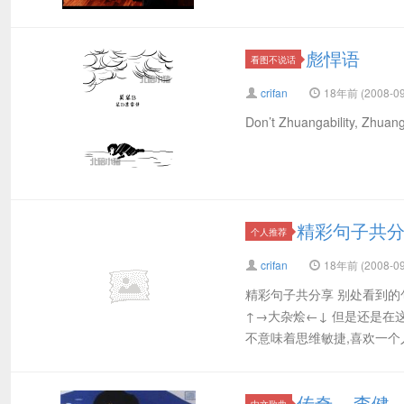
彪悍语
看图不说话
crifan
18年前 (2008-09
Don’t Zhuangability, Zh
精彩句子共
个人推荐
crifan
18年前 (2008-09
精彩句子共分享 别处看到的
↑→大杂烩←↓ 但是还是在
不意味着思维敏捷,喜欢一个人
传奇 – 李健
中文歌曲