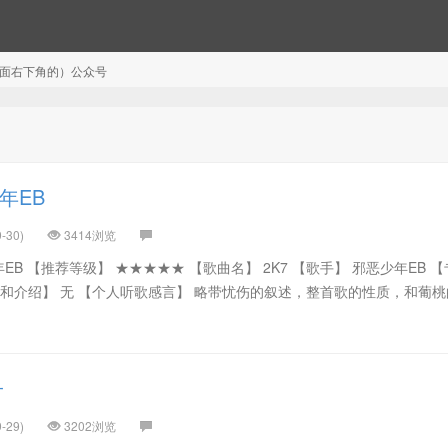
注（页面右下角的）公众号
少年EB
-30)
3414浏览
年EB 【推荐等级】 ★★★★★ 【歌曲名】 2K7 【歌手】 邪恶少年EB 
评和介绍】 无 【个人听歌感言】 略带忧伤的叙述，整首歌的性质，和葡
子
-29)
3202浏览