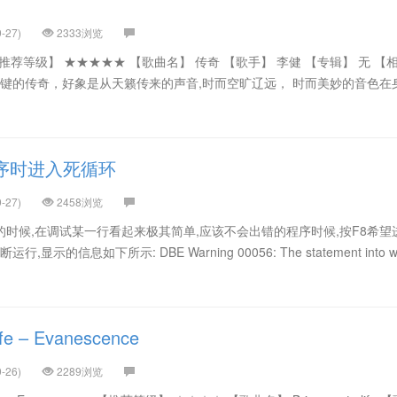
-27)
2333浏览
【推荐等级】 ★★★★★ 【歌曲名】 传奇 【歌手】 李健 【专辑】 无 【
李键的传奇，好象是从天籁传来的声音,时而空旷辽远， 时而美妙的音色在
程序时进入死循环
-27)
2458浏览
调试的时候,在调试某一行看起来极其简单,应该不会出错的程序时候,按F8希望
示的信息如下所示: DBE Warning 00056: The statement into whi
life – Evanescence
-26)
2289浏览