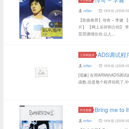
crifan
18年前 (2008-09
【歌曲推荐】传奇 – 李健 
片】 【网上乐评和介绍】 
层层缠绕住你,让人...
ADS调试
工作和技术
crifan
18年前 (2008-09
[现象] 在用ARM的ADS
函数,但是整个程序却死了,中断运行,显
Bring me to 
外文歌曲
crifan
18年前 (2008-09