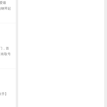
不爱最
的钢琴起
门，首
里有取号
【歌手】