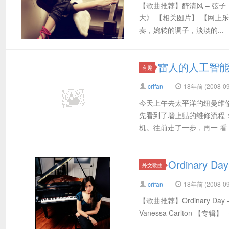
【歌曲推荐】醉清风 – 弦子
大》 【相关图片】 【网上
奏，婉转的调子，淡淡的...
雷人的人工智
有趣
crifan
18年前 (2008-09
今天上午去太平洋的纽曼维
先看到了墙上贴的维修流程：
机。往前走了一步，再一 看，.
Ordinary Day
外文歌曲
crifan
18年前 (2008-09
【歌曲推荐】Ordinary Day 
Vanessa Carlton 【专辑】