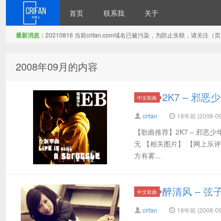
首页
联系我
关于
最新消息：
20210816 当前crifan.com域名已被污染，为防止失联，请关
在路上
2008年09月的内容
2K7 – 邪恶
中文歌曲
crifan
18年前 (2008-09
【歌曲推荐】2K7 – 邪恶少
无 【相关图片】 【网上乐
方有雾...
醉清风 – 弦
中文歌曲
crifan
18年前 (2008-09