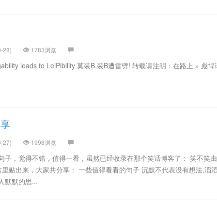
-28)
1783浏览
uangability leads to LeiPibility 莫装B,装B遭雷劈! 转载请注明：在路上 » 彪悍语
分享
-27)
1998浏览
句子，觉得不错，值得一看，虽然已经收录在那个笑话博客了： 笑不笑由你
这里贴出来，大家共分享： 一些值得看看的句子 沉默不代表没有想法,滔
默默的思...