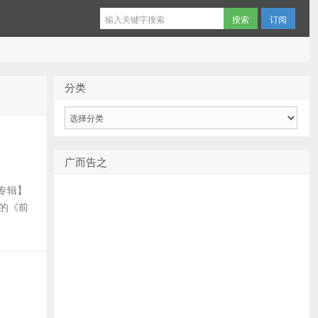
订阅
分类
分
类
广而告之
【专辑】
桃的《前