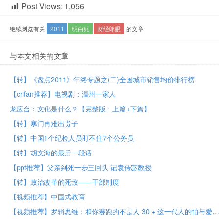
Post Views:
1,056
继续浏览有关
2011
明白账
财经郎眼
的文章
与本文相关的文章
【转】《盘点2011》年终专题之(二)全国城市销售均价排行榜
【crifan推荐】电视剧：温州一家人
龙应台：文化是什么？【完整版：上篇+下篇】
【转】寒门再难出贵子
【转】中国1个纪检人员盯不住7个公务员
【转】胡文海的最后一段话
【ppt推荐】父亲到死一步三回头 记袁传宓教授
【转】政治改革的死敌——干部制度
【视频推荐】中国式教育
【视频推荐】罗辑思维：和你赛跑的不是人 30 + 这一代人的怕与爱 25