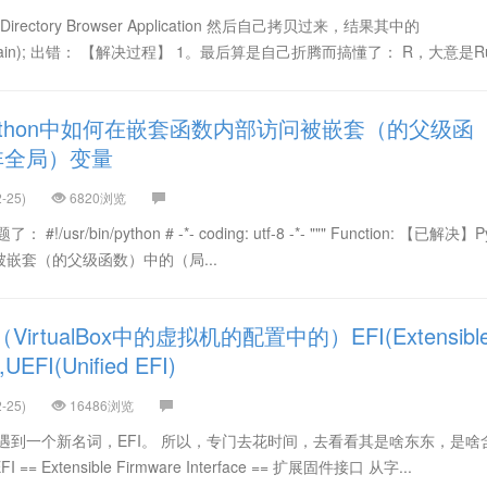
ctory Browser Application 然后自己拷贝过来，结果其中的
ayout.main); 出错： 【解决过程】 1。最后算是自己折腾而搞懂了： R，大意是Ru.
ython中如何在嵌套函数内部访问被嵌套（的父级函
非全局）变量
-25)
6820浏览
r/bin/python # -*- coding: utf-8 -*- """ Function: 【已解决】P
嵌套（的父级函数）中的（局...
irtualBox中的虚拟机的配置中的）EFI(Extensibl
,UEFI(Unified EFI)
-25)
16486浏览
遇到一个新名词，EFI。 所以，专门去花时间，去看看其是啥东东，是
== Extensible Firmware Interface == 扩展固件接口 从字...