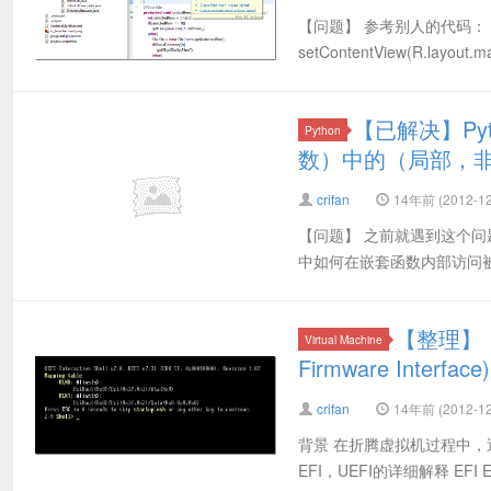
【问题】 参考别人的代码： Dire
setContentView(R.l
【已解决】P
Python
数）中的（局部，
crifan
14年前 (2012-12
【问题】 之前就遇到这个问题了： #!/us
中如何在嵌套函数内部访问被
【整理】（V
Virtual Machine
Firmware Interface)
crifan
14年前 (2012-12
背景 在折腾虚拟机过程中，
EFI，UEFI的详细解释 EFI EFI 