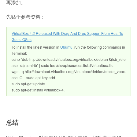
再添加。
先贴个参考资料：
VirtualBox 4.2 Released With Drag And Drop Support From Host To
Guest OSes
To install the latest version in
Ubuntu
, run the following commands in
Terminal:
echo "deb http://download.virtualbox.org/virtualbox/debian $(lsb_rele
ase -sc) contrib" | sudo tee /etc/apt/sources.list.d/virtualbox.list
wget -q http://download.virtualbox.org/virtualbox/debian/oracle_vbox.
asc -O- | sudo apt-key add –
sudo apt-get update
sudo apt-get install virtualbox-4.
总结