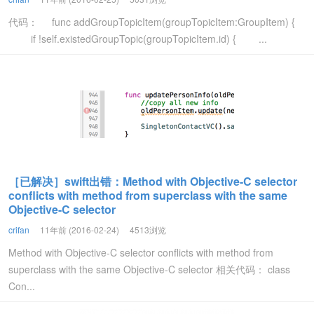
代码： func addGroupTopicItem(groupTopicItem:GroupItem) {
if !self.existedGroupTopic(groupTopicItem.id) { ...
［已解决］swift出错：Method with Objective-C selector
conflicts with method from superclass with the same
Objective-C selector
crifan
11年前 (2016-02-24)
4513浏览
Method with Objective-C selector conflicts with method from
superclass with the same Objective-C selector 相关代码： class
Con...