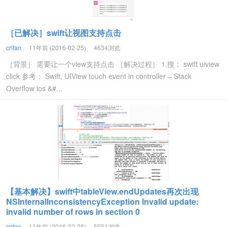
［已解决］swift让视图支持点击
crifan
11年前 (2016-02-25)
4634浏览
［背景］ 需要让一个view支持点击 ［解决过程］ 1.搜： swift uiview
click 参考： Swift, UIView touch event in controller – Stack
Overflow ios &#...
【基本解决】swift中tableView.endUpdates再次出现
NSInternalInconsistencyException Invalid update:
invalid number of rows in section 0
crifan
11年前 (2016-02-25)
5031浏览