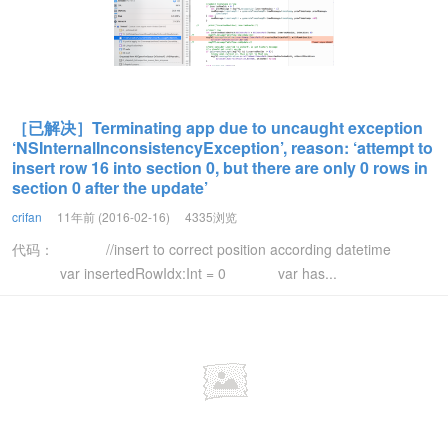
［已解决］Terminating app due to uncaught exception
‘NSInternalInconsistencyException’, reason: ‘attempt to
insert row 16 into section 0, but there are only 0 rows in
section 0 after the update’
crifan
11年前 (2016-02-16)
4335浏览
代码： //insert to correct position according datetime
var insertedRowIdx:Int = 0 var has...