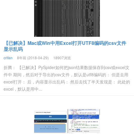
【已解决】Mac或Win中用Excel打开UTF8编码的csv文件
显示乱码
crifan
8年前 (2018-04-29)
18907浏览
折腾： 【已解决】PySpider如何把json结果数据保存到csv或excel文
件中 期间，然后对于导出的csv文件，默认是utf8编码的： 但是去用
excel打开： 后，内容显示出乱码： 然后去找了半天发现是： 此处的
excel，默认是用中...