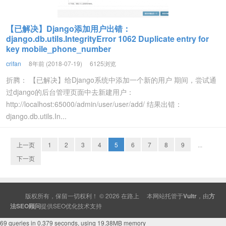
【已解决】Django添加用户出错：
django.db.utils.IntegrityError 1062 Duplicate entry for
key mobile_phone_number
crifan
8年前 (2018-07-19)
6125浏览
折腾： 【已解决】给Django系统中添加一个新的用户 期间，尝试通
过django的后台管理页面中去新建用户：
http://localhost:65000/admin/user/user/add/ 结果出错：
django.db.utils.In...
上一页
1
2
3
4
5
6
7
8
9
...
下一页
版权所有，保留一切权利！ © 2026
在路上
本网站托管于
Vultr
，由
方
法SEO顾问
提供
SEO
优化技术支持
69 queries in 0.379 seconds, using 19.38MB memory