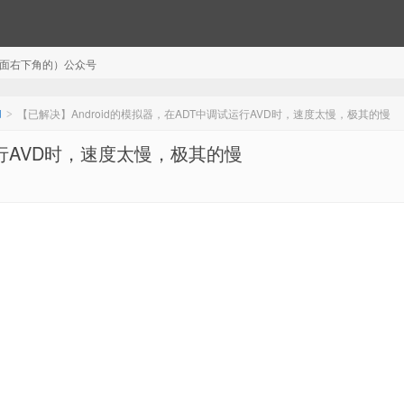
注（页面右下角的）公众号
d
【已解决】Android的模拟器，在ADT中调试运行AVD时，速度太慢，极其的慢
>
运行AVD时，速度太慢，极其的慢