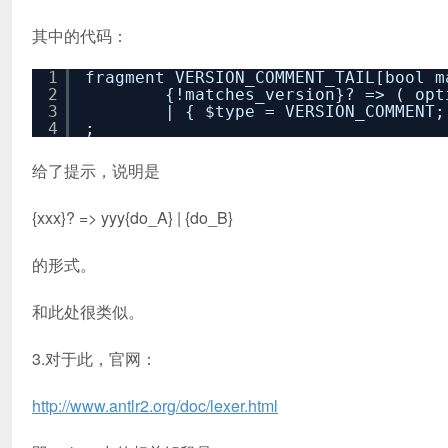
其中的代码：
1
fragment VERSION_COMMENT_TAIL[bool m
2
{!matches_version}? => ( op
3
| { $type = VERSION_COMMENT;
4
;
给了提示，说明是
{xxx}? => yyy{do_A} | {do_B}
的形式。
和此处很类似。
3.对于此，官网：
http://www.antlr2.org/doc/lexer.html