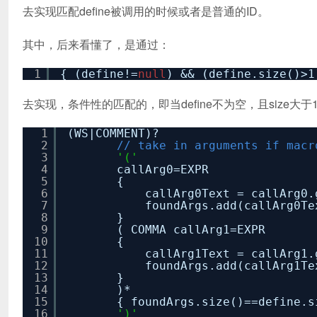
去实现匹配define被调用的时候或者是普通的ID。
其中，后来看懂了，是通过：
1
{ (define!=
null
) && (define.size()>1
去实现，条件性的匹配的，即当define不为空，且size大
1
(WS|COMMENT)?
2
// take in arguments if macr
3
'('
4
callArg0=EXPR
5
{
6
callArg0Text = callArg0.
7
foundArgs.add(callArg0Te
8
}
9
( COMMA callArg1=EXPR
10
{
11
callArg1Text = callArg1.
12
foundArgs.add(callArg1Te
13
}
14
)*
15
{ foundArgs.size()==define.
16
')'