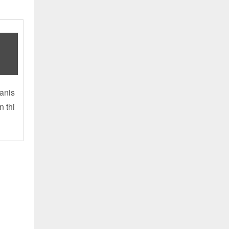
anis
n thi