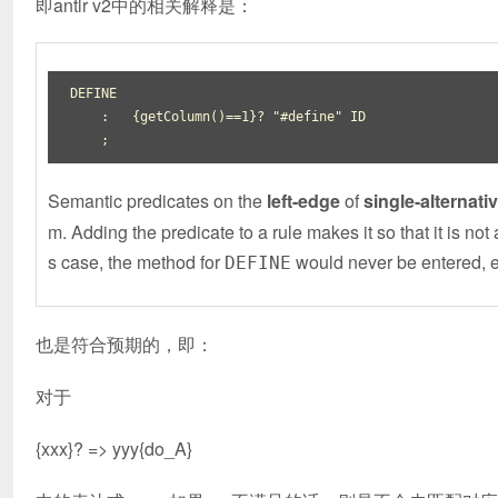
即antlr v2中的相关解释是：
DEFINE

    :   {getColumn()==1}? "#define" ID

Semantic predicates on the
left-edge
of
single-alternati
m. Adding the predicate to a rule makes it so that it is not 
s case, the method for
would never be entered, e
DEFINE
也是符合预期的，即：
对于
{xxx}? => yyy{do_A}