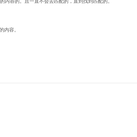
对应的内容的。且一直不会去匹配的，直到找到匹配的。
面的内容。