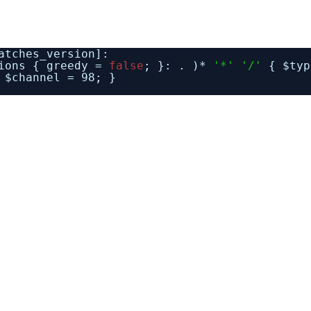
atches_version]:
tions { greedy =
false
; }: . )*
'*'
'/'
{ $typ
 $channel = 98; }