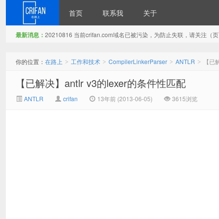
首页
联系我
关于
最新消息：
20210816 当前crifan.com域名已被污染，为防止失联，请关
在路上
你的位置：
在路上
工作和技术
CompilerLinkerParser
ANTLR
【已解
>
>
>
>
【已解决】antlr v3的lexer的条件性匹配
ANTLR
crifan
13年前 (2013-06-05)
3615浏览