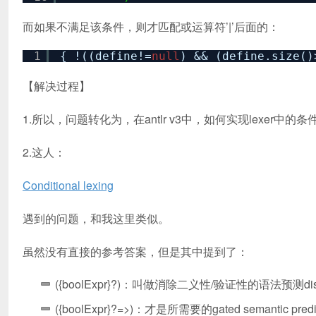
而如果不满足该条件，则才匹配或运算符’|’后面的：
1
{ !((define!=
null
) && (define.size()
【解决过程】
1.所以，问题转化为，在antlr v3中，如何实现lexer中的
2.这人：
Conditional lexing
遇到的问题，和我这里类似。
虽然没有直接的参考答案，但是其中提到了：
({boolExpr}?)：叫做消除二义性/验证性的语法预测disambigua
({boolExpr}?=>)：才是所需要的gated semantic predi