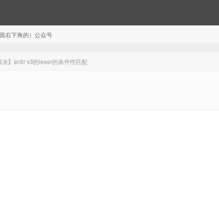
注（页面右下角的）公众号
决】antlr v3的lexer的条件性匹配