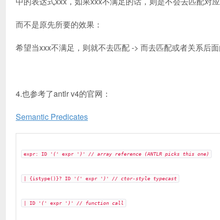
中的表达式xxx，如果xxx不满足的话，则是不会去匹配
而不是原先所要的效果：
希望当xxx不满足，则就不去匹配 -> 而去匹配或者关系后
4.也参考了antlr v4的官网：
Semantic Predicates
expr: ID
'('
expr
')'
// array reference (ANTLR picks this one)
| {istype()}? ID
'('
expr
')'
// ctor-style typecast
| ID
'('
expr
')'
// function call