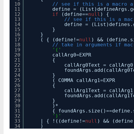
10
// see if this is a macro a
11
define = (List)defineArgs.g
12
if
(define==
null
) {
13
// see if this is a mac
14
define = (List)defines.
15
}
16
}
17
( { (define!=
null
) && (define.s
18
// take in arguments if mac
19
'('
20
callArg0=EXPR
21
{
22
callArg0Text = callArg0
23
foundArgs.add(callArg0T
24
}
25
( COMMA callArg1=EXPR
26
{
27
callArg1Text = callArg1
28
foundArgs.add(callArg1T
29
}
30
)*
31
{ foundArgs.size()==define
32
')'
33
| { !((define!=
null
) && (define
34
)