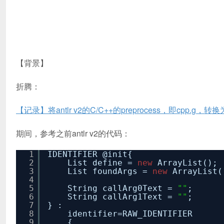
【背景】
折腾：
【记录】将antlr v2的C/C++的preprocess，即cpp.g，转换为a
期间，参考之前antlr v2的代码：
1
IDENTIFIER @init{
2
List define =
new
ArrayList();
3
List foundArgs =
new
ArrayList(
4
5
String callArg0Text =
""
;
6
String callArg1Text =
""
;
7
} :
8
identifier=RAW_IDENTIFIER
9
{