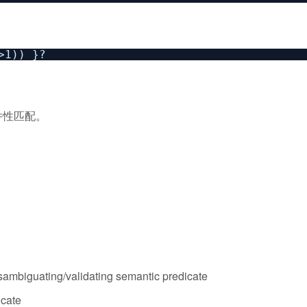
>1)) }?
条件性匹配。
ting/validating semantic predicate
cate