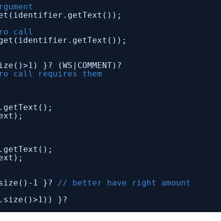
rgument
et(identifier.getText());
ro call
get(identifier.getText());
ize()>1) }? (WS|COMMENT)?
ro call requires them
.getText();
ext);
.getText();
ext);
.size()-1 }?
// better have right amount
.size()>1)) }?