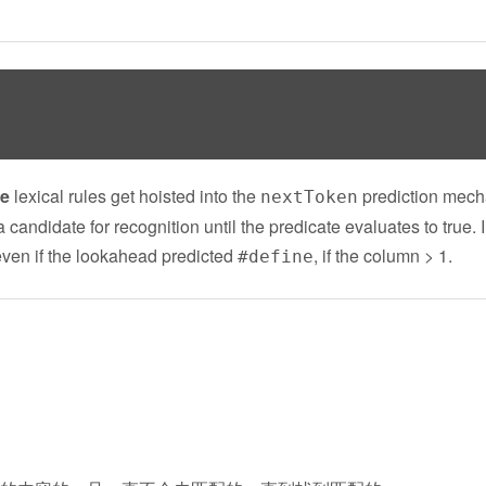
ve
lexical rules get hoisted into the
prediction mech
nextToken
a candidate for recognition until the predicate evaluates to true. I
ven if the lookahead predicted
, if the column > 1.
#define