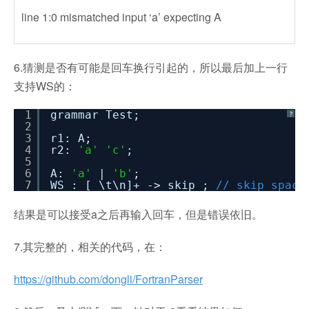
line 1:0 mismatched input ‘a’ expecting A
6.猜测是否有可能是回车换行引起的，所以最后加上一行
支持WS的：
1
grammar Test;
?
2
3
r1: A;
4
r2:
'a'
'c'
;
5
6
A:
'a'
|
'b'
;
7
WS : [ \t\n]+ -> skip ;
// skip space
结果是可以接受a之后再输入回车，但是错误依旧。
7.其完整的，相关的代码，在：
https://github.com/dongli/FortranParser