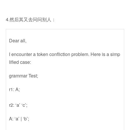
4.然后其又去问问别人：
Dear all,
I encounter a token confliction problem. Here is a simp
lified case:
grammar Test;
r1: A;
r2: ‘a’ ‘c’;
A: ‘a’ | ‘b’;