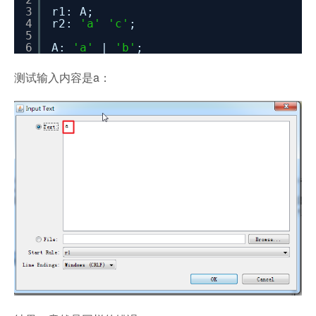
3
r1: A;
4
r2:
'a'
'c'
;
5
6
A:
'a'
|
'b'
;
测试输入内容是a：