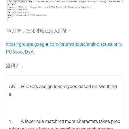
15.后来，把此讨论让别人回答：
https://groups.google.com/forum/#!topic/antlr-discussion/3
PU6coecDyA
提到了：
ANTLR lexers assign token types based on two thing
s.
1. A lexer rule matching more characters takes prec
edence over a lexer rule matching fewer characters.