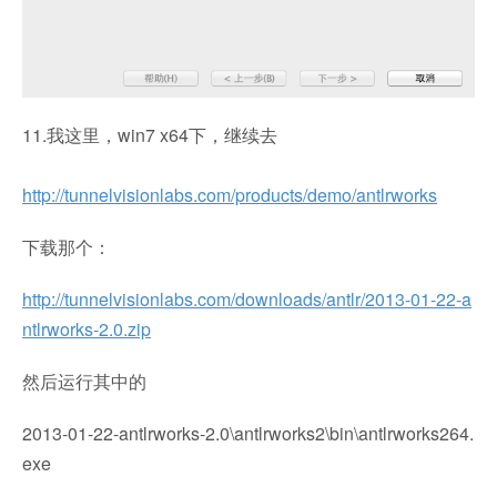
11.我这里，win7 x64下，继续去
http://tunnelvisionlabs.com/products/demo/antlrworks
下载那个：
http://tunnelvisionlabs.com/downloads/antlr/2013-01-22-a
ntlrworks-2.0.zip
然后运行其中的
2013-01-22-antlrworks-2.0\antlrworks2\bin\antlrworks264.
exe