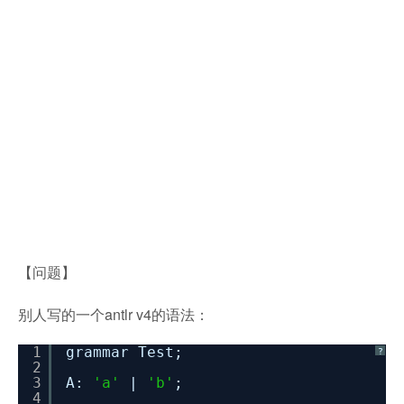
【问题】
别人写的一个antlr v4的语法：
1
grammar Test;
?
2
3
A:
'a'
|
'b'
;
4