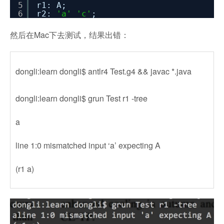
5
r1: A;
6
r2:
'a'
'c'
;
然后在Mac下去测试，结果出错：
dongli:learn dongli$ antlr4 Test.g4 && javac *.java
dongli:learn dongli$ grun Test r1 -tree
a
line 1:0 mismatched input ‘a’ expecting A
(r1 a)