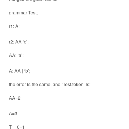
grammar Test;
r1: A;
r2: AA ‘c’;
AA: ‘a’;
A: AA | ‘b’;
the error is the same, and ‘Test.token’ is:
AA=2
A=3
T__0=1