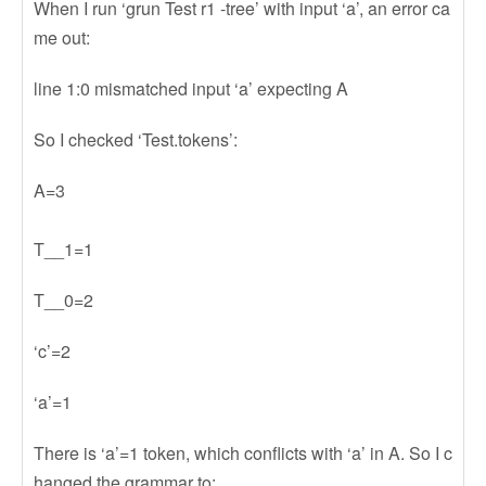
When I run ‘grun Test r1 -tree’ with input ‘a’, an error ca
me out:
line 1:0 mismatched input ‘a’ expecting A
So I checked ‘Test.tokens’:
A=3
T__1=1
T__0=2
‘c’=2
‘a’=1
There is ‘a’=1 token, which conflicts with ‘a’ in A. So I c
hanged the grammar to: