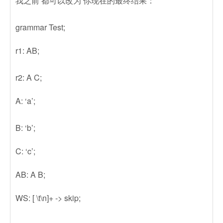
我之前 都可以改为 你现在的最终结果：
grammar Test;
r1: AB;
r2: A C;
A: ‘a’;
B: ‘b’;
C: ‘c’;
AB: A B;
WS: [ \t\n]+ -> skip;