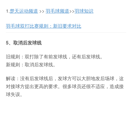
1.
楚天运动频道
>>
羽毛球频道
>>
羽球知识
羽毛球双打比赛规则：新旧要求对比
5、取消后发球线
旧规则：双打除了有前发球线，还有后发球线。
新规则：取消后发球线。
解读：没有后发球线后，发球方可以大胆地发后场球，这
对接球方提出更高的要求。很多球员还很不适应，造成接
球失误。