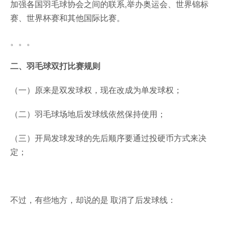
加强各国羽毛球协会之间的联系,举办奥运会、世界锦标
赛、世界杯赛和其他国际比赛。
。。。
二、羽毛球双打比赛规则
（一）原来是双发球权，现在改成为单发球权；
（二）羽毛球场地后发球线依然保持使用；
（三）开局发球发球的先后顺序要通过投硬币方式来决
定；
不过，有些地方，却说的是 取消了后发球线：