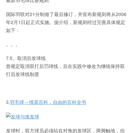
最新羽毛球比赛规则
国际羽联对21分制做了最后修订，并宣布新规则将从2006
年2月1日起正式实施。据介绍，新规则经过完善具体规定
如下：
。。。
7.5、取消后发球线
曾规定取消双打后罚球线，后在实践中修改为继续保持双
打后发球线制度
3.
羽毛球 – 维基百科，自由的百科全书
发球时，双方球员必须站在对角的发球区，两脚触地，但