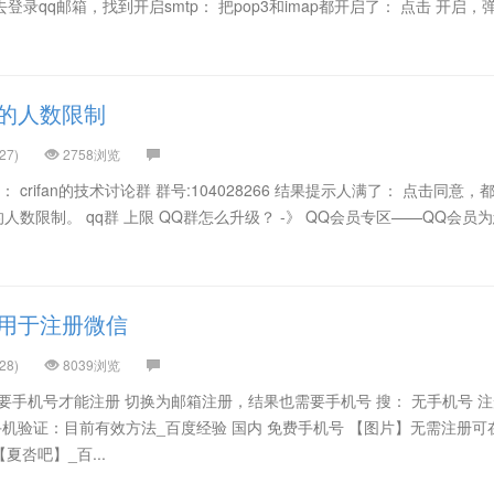
登录qq邮箱，找到开启smtp： 把pop3和imap都开启了： 点击 开启，
的人数限制
27)
2758浏览
crifan的技术讨论群 群号:104028266 结果提示人满了： 点击同意，
人数限制。 qq群 上限 QQ群怎么升级？ -》 QQ会员专区——QQ会员
用于注册微信
28)
8039浏览
 需要手机号才能注册 切换为邮箱注册，结果也需要手机号 搜： 无手机号 注
手机验证：目前有效方法_百度经验 国内 免费手机号 【图片】无需注册可
呇吧】_百...