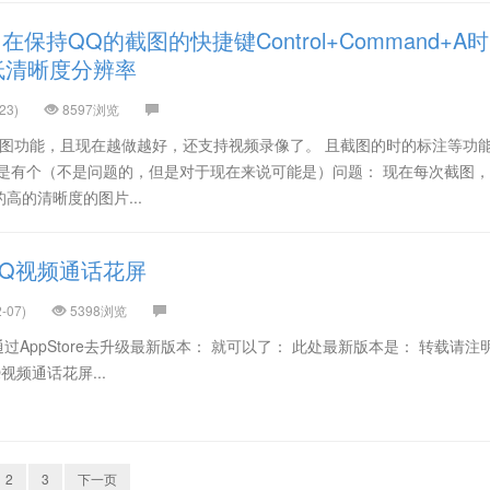
保持QQ的截图的快捷键Control+Command+A时
低清晰度分辨率
23)
8597浏览
截图功能，且现在越做越好，还支持视频录像了。 且截图的时的标注等功
是有个（不是问题的，但是对于现在来说可能是）问题： 现在每次截图，
的高的清晰度的图片...
QQ视频通话花屏
-07)
5398浏览
 后来通过AppStore去升级最新版本： 就可以了： 此处最新版本是： 转载请注
视频通话花屏...
2
3
下一页