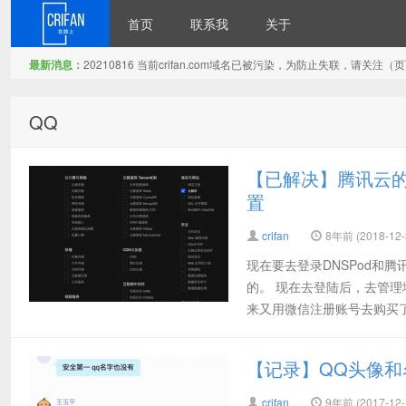
首页
联系我
关于
最新消息：
20210816 当前crifan.com域名已被污染，为防止失联，请关
在路上
QQ
【已解决】腾讯云的DN
置
crifan
8年前 (2018-12-
现在要去登录DNSPod和腾讯
的。 现在去登陆后，去管理
来又用微信注册账号去购买了C
【记录】QQ头像和
crifan
9年前 (2017-12-