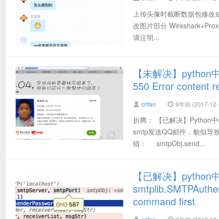
上传头像时截断数据包修改成透
改图片部分 Wireshark+P
请注明...
【未解决】python中s
550 Error content r
crifan
9年前 (2017-12-
折腾： 【已解决】Pytho
smtp发送QQ邮件，貌似
错： smtpObj.send...
【已解决】python
smtplib.SMTPAuthen
command first