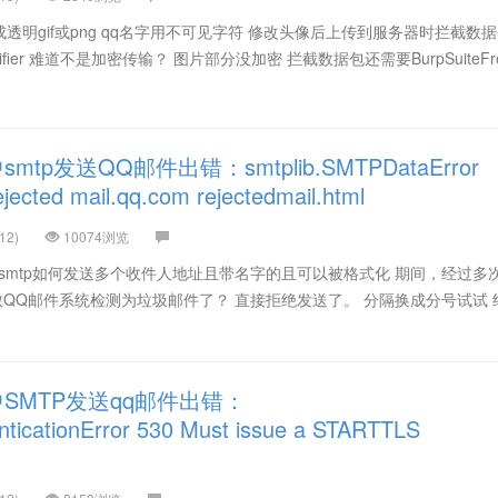
明gif或png qq名字用不可见字符 修改头像后上传到服务器时拦截数
roxifier 难道不是加密传输？ 图片部分没加密 拦截数据包还需要BurpSuiteFr
mtp发送QQ邮件出错：smtplib.SMTPDataError
ejected mail.qq.com rejectedmail.html
12)
10074浏览
n中smtp如何发送多个收件人地址且带名字的且可以被格式化 期间，经过多
导致QQ邮件系统检测为垃圾邮件了？ 直接拒绝发送了。 分隔换成分号试试 
中SMTP发送qq邮件出错：
ticationError 530 Must issue a STARTTLS