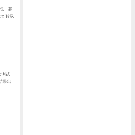
据包，篡
ee 转载
次测试
结果出