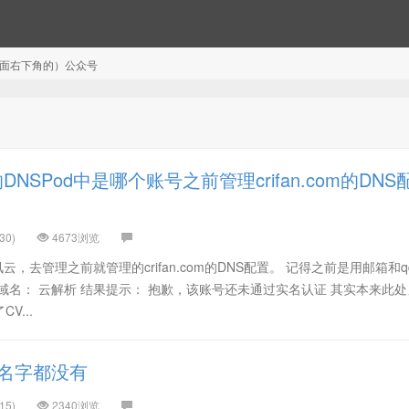
注（页面右下角的）公众号
SPod中是哪个账号之前管理crifan.com的DNS
30)
4673浏览
云，去管理之前就管理的crifan.com的DNS配置。 记得之前是用邮箱和
域名： 云解析 结果提示： 抱歉，该账号还未通过实名认证 其实本来此
V...
名字都没有
15)
2340浏览