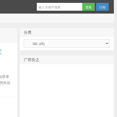
订阅
分类
分
类
配
广而告之
qq登录
处另外后