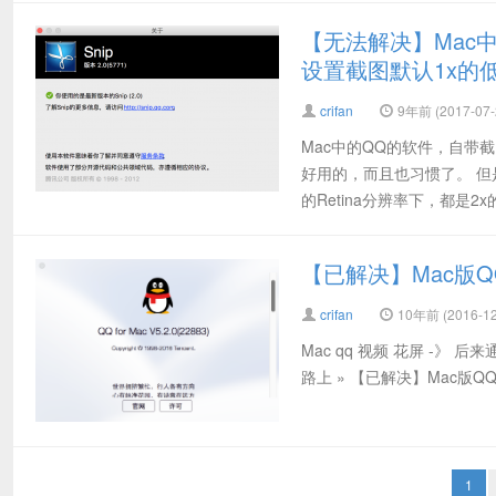
【无法解决】Mac中在
设置截图默认1x的
crifan
9年前 (2017-07-
Mac中的QQ的软件，自带
好用的，而且也习惯了。 但
的Retina分辨率下，都是2x
【已解决】Mac版
crifan
10年前 (2016-12
Mac qq 视频 花屏 -》
路上 » 【已解决】Mac版QQ
1