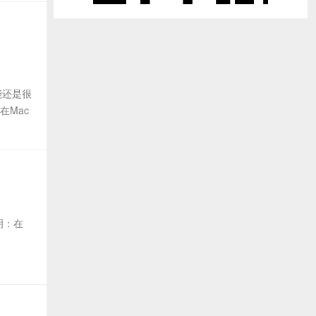
能还是很
在Mac
明：在